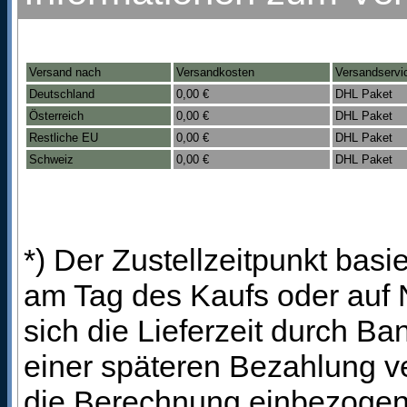
Versand nach
Versandkosten
Versandservi
Deutschland
0,00 €
DHL Paket
Österreich
0,00 €
DHL Paket
Restliche EU
0,00 €
DHL Paket
Schweiz
0,00 €
DHL Paket
*) Der Zustellzeitpunkt bas
am Tag des Kaufs oder auf
sich die Lieferzeit durch B
einer späteren Bezahlung ve
die Berechnung einbezogen 