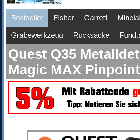
Bestseller
Fisher
Garrett
Minela
Grabewerkzeug
Rucksäcke
Fundt
Quest Q35 Metalldet
Magic MAX Pinpoin