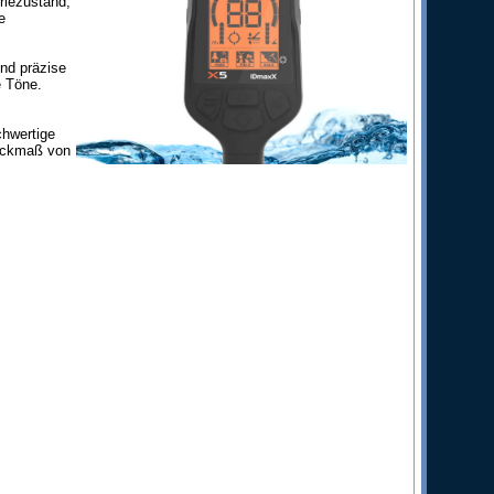
riezustand,
e
nd präzise
e Töne.
chwertige
Packmaß von