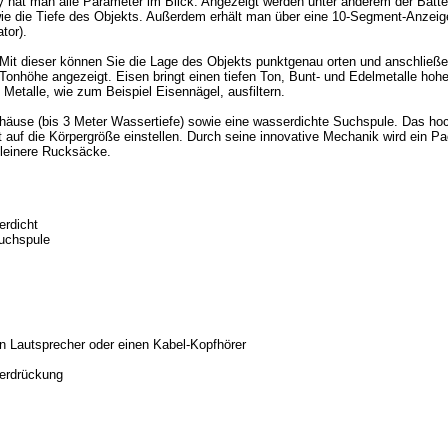
hat man alle Parameter im Blick. Angezeigt werden unter anderem der Batte
 sowie die Tiefe des Objekts. Außerdem erhält man über eine 10-Segment-Anzeig
tor).
Mit dieser können Sie die Lage des Objekts punktgenau orten und anschließe
Tonhöhe angezeigt. Eisen bringt einen tiefen Ton, Bunt- und Edelmetalle hoh
Metalle, wie zum Beispiel Eisennägel, ausfiltern.
häuse (bis 3 Meter Wassertiefe) sowie eine wasserdichte Suchspule. Das ho
t auf die Körpergröße einstellen. Durch seine innovative Mechanik wird ein 
kleinere Rucksäcke.
erdicht
uchspule
n Lautsprecher oder einen Kabel-Kopfhörer
terdrückung