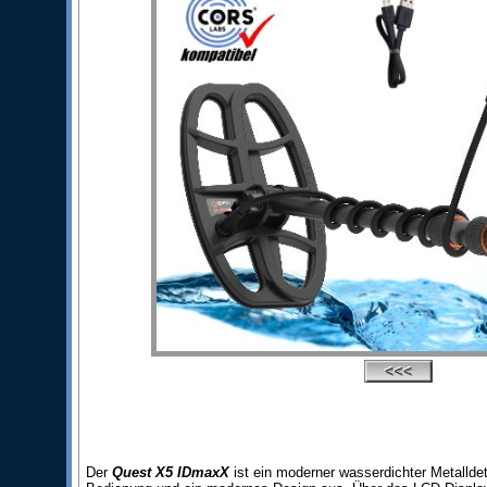
Der
Quest X5 IDmaxX
ist ein moderner wasserdichter Metalld