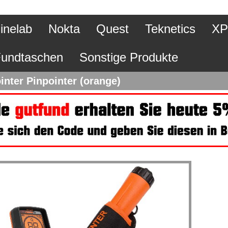
inelab
Nokta
Quest
Teknetics
XP
undtaschen
Sonstige Produkte
nter Pinpointer (orange)