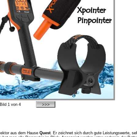
Bild
1
von 4
etektor aus dem Hause
Quest
. Er zeichnet sich durch gute Leistungswerte, se