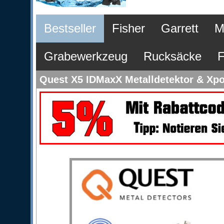
Bestseller
Fisher
Garrett
M
Grabewerkzeug
Rucksäcke
F
Quest X5 IDMaxX Metalldetektor & Xpoi