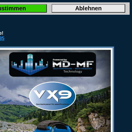
ustimmen
Ablehnen
e!
85