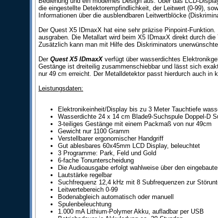
Bedienung und ein modernes Design aus. Über das LCD-Display 
die eingestellte Detektorempfindlichkeit, der Leitwert (0-99),
Informationen über die ausblendbaren Leitwertblöcke (Diskrimina
Der Quest X5 IDmaxX hat eine sehr präzise Pinpoint-Funktion. 
ausgraben. Die Metallart wird beim X5 IDmaxX direkt durch die 
Zusätzlich kann man mit Hilfe des Diskriminators unerwünschte 
Der
Quest X5 IDmaxX
verfügt über wasserdichtes Elektronikge
Gestänge ist dreiteilig zusammenschiebbar und lässt sich exak
nur 49 cm erreicht. Der Metalldetektor passt hierdurch auch in 
Leistungsdaten:
Elektronikeinheit/Display bis zu 3 Meter Tauchtiefe wass
Wasserdichte 24 x 14 cm Blade9-Suchspule Doppel-D S
3-teiliges Gestänge mit einem Packmaß von nur 49cm
Gewicht nur 1100 Gramm
Verstellbarer ergonomischer Handgriff
Gut ablesbares 60x45mm LCD Display, beleuchtet
3 Programme: Park, Feld und Gold
6-fache Tonunterscheidung
Die Audioausgabe erfolgt wahlweise über den eingebaute
Lautstärke regelbar
Suchfrequenz 12,4 kHz mit 8 Subfrequenzen zur Störun
Leitwertebereich 0-99
Bodenabgleich automatisch oder manuell
Spulenbeleuchtung
1.000 mA Lithium-Polymer Akku, aufladbar per USB