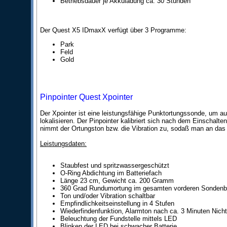
Betriebsdauer je Akkuladung ca. 30 Stunden
Der Quest X5 IDmaxX verfügt über 3 Programme:
Park
Feld
Gold
Pinpointer Quest Xpointer
Der Xpointer ist eine leistungsfähige Punktortungssonde, um au
lokalisieren. Der Pinpointer kalibriert sich nach dem Einschalte
nimmt der Ortungston bzw. die Vibration zu, sodaß man an das 
Leistungsdaten:
Staubfest und spritzwassergeschützt
O-Ring Abdichtung im Batteriefach
Länge 23 cm, Gewicht ca. 200 Gramm
360 Grad Rundumortung im gesamten vorderen Sondenb
Ton und/oder Vibration schaltbar
Empfindlichkeitseinstellung in 4 Stufen
Wiederfindenfunktion, Alarmton nach ca. 3 Minuten Nich
Beleuchtung der Fundstelle mittels LED
Blinken der LED bei schwacher Batterie