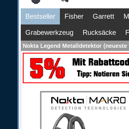
Bestseller
Fisher
Garrett
M
Grabewerkzeug
Rucksäcke
F
Nokta Legend Metalldetektor (neueste 