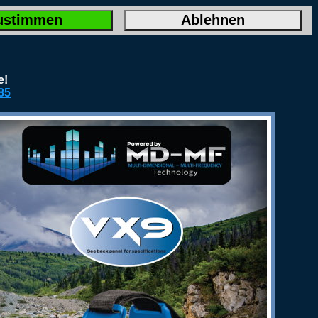
ustimmen
Ablehnen
e!
85