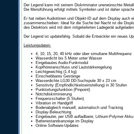
Der Legend kann mit seinem Diskriminator unerwünschte Metalle
Die Menüführung erfolgt mittels Symbolen und ist daher sprac
Er hat neben Audiotönen und Objekt-ID auf dem Display auch ein
zusammenschieben. Ideal für die Suche bei Nacht ist die Displa
des Detektors wird mit dem mitgelieferten Ladegerät aufgelade
Der Legend ist updatefähig. Sobald die Entwickler ein neues Up
Leistungsdaten:
4, 10, 15, 20, 40 kHz oder über simultane Multifrequenz
Wasserdicht bis 5 Meter unter Wasser
Eingebautes Audio-Funkmodul
Kopfhöreranschluss und Lautstärkeregelung
Leichtgewichtig (1.4 kg)
Einschiebbares Gestänge
Wasserdichte LG30 DD-Suchspule 30 x 23 cm
Sensitivity (Empfindlichkeitseinstellung) in 30 Stufen
Punktortungsfunktion (Pinpoint)
Notchdiskriminierung
Frequenzschalter (5 Stufen)
Vibration im Handgriff
Bodenabgleich manuell, automatisch und Tracking
Display-Beleuchtung
Eingebauter, per USB aufladbarer, Lithium-Polymer Akku
Batteriestandsanzeige im Display
Online Software-Updates