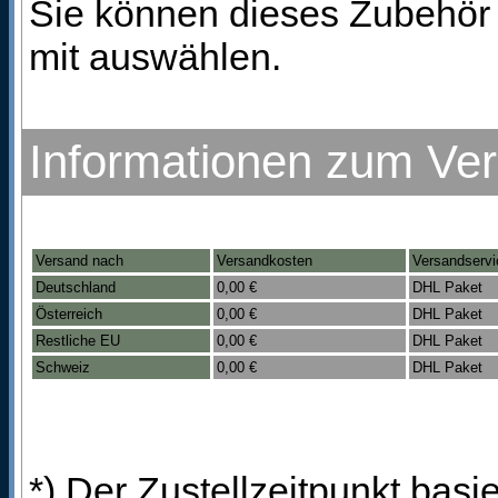
Sie können dieses Zubehör 
mit auswählen.
Informationen zum Ve
Versand nach
Versandkosten
Versandservi
Deutschland
0,00 €
DHL Paket
Österreich
0,00 €
DHL Paket
Restliche EU
0,00 €
DHL Paket
Schweiz
0,00 €
DHL Paket
*) Der Zustellzeitpunkt bas