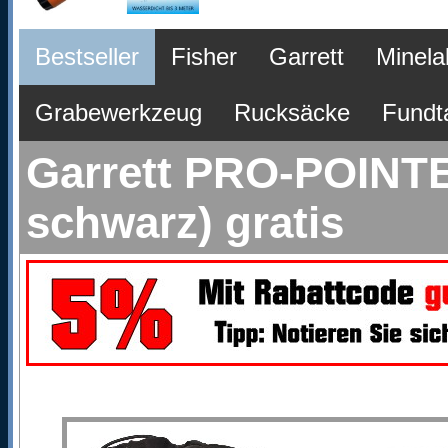
Bestseller
Fisher
Garrett
Minela
Grabewerkzeug
Rucksäcke
Fundt
Garrett PRO-POINTE
schwarz) gratis