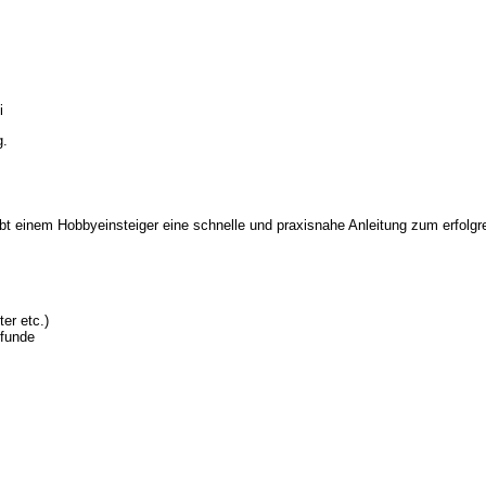
i
g.
t einem Hobbyeinsteiger eine schnelle und praxisnahe Anleitung zum erfolgr
er etc.)
zfunde