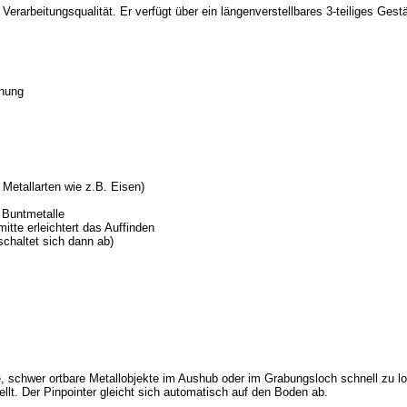
er Verarbeitungsqualität. Er verfügt über ein längenverstellbares 3-teiliges G
nnung
 Metallarten wie z.B. Eisen)
r Buntmetalle
itte erleichtert das Auffinden
chaltet sich dann ab)
e, schwer ortbare Metallobjekte im Aushub oder im Grabungsloch schnell zu l
ellt. Der Pinpointer gleicht sich automatisch auf den Boden ab.