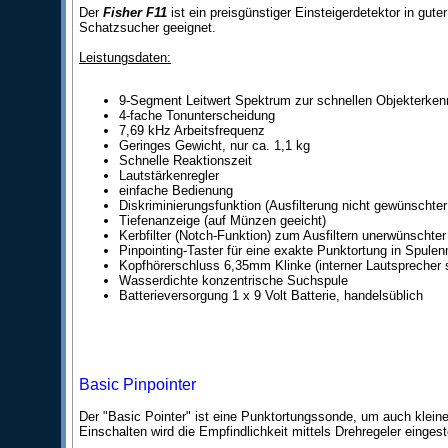
Der
Fisher F11
ist ein preisgünstiger Einsteigerdetektor in gut
Schatzsucher geeignet.
Leistungsdaten:
9-Segment Leitwert Spektrum zur schnellen Objekterke
4-fache Tonunterscheidung
7,69 kHz Arbeitsfrequenz
Geringes Gewicht, nur ca. 1,1 kg
Schnelle Reaktionszeit
Lautstärkenregler
einfache Bedienung
Diskriminierungsfunktion (Ausfilterung nicht gewünschter
Tiefenanzeige (auf Münzen geeicht)
Kerbfilter (Notch-Funktion) zum Ausfiltern unerwünschte
Pinpointing-Taster für eine exakte Punktortung in Spulenm
Kopfhörerschluss 6,35mm Klinke (interner Lautsprecher s
Wasserdichte konzentrische Suchspule
Batterieversorgung 1 x 9 Volt Batterie, handelsüblich
Basic Pinpointer
Der "Basic Pointer" ist eine Punktortungssonde, um auch klein
Einschalten wird die Empfindlichkeit mittels Drehregeler eingest