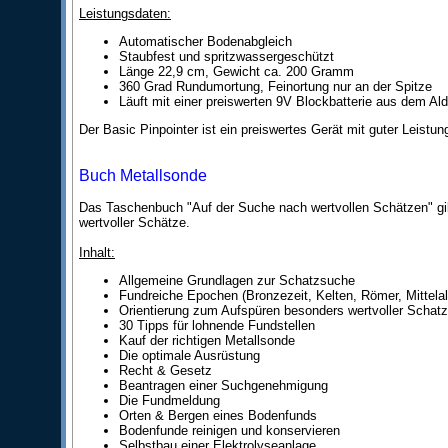
Leistungsdaten:
Automatischer Bodenabgleich
Staubfest und spritzwassergeschützt
Länge 22,9 cm, Gewicht ca. 200 Gramm
360 Grad Rundumortung, Feinortung nur an der Spitze
Läuft mit einer preiswerten 9V Blockbatterie aus dem Ald
Der Basic Pinpointer ist ein preiswertes Gerät mit guter Leistun
Buch Metallsonde
Das Taschenbuch "Auf der Suche nach wertvollen Schätzen" gib
wertvoller Schätze.
Inhalt:
Allgemeine Grundlagen zur Schatzsuche
Fundreiche Epochen (Bronzezeit, Kelten, Römer, Mittelalt
Orientierung zum Aufspüren besonders wertvoller Schat
30 Tipps für lohnende Fundstellen
Kauf der richtigen Metallsonde
Die optimale Ausrüstung
Recht & Gesetz
Beantragen einer Suchgenehmigung
Die Fundmeldung
Orten & Bergen eines Bodenfunds
Bodenfunde reinigen und konservieren
Selbstbau einer Elektrolyseanlage