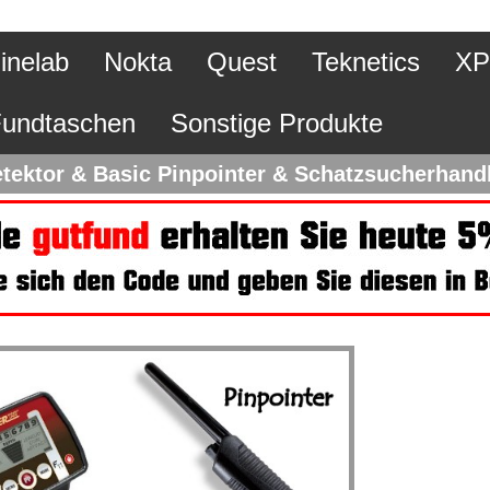
inelab
Nokta
Quest
Teknetics
XP
undtaschen
Sonstige Produkte
etektor & Basic Pinpointer & Schatzsucherhan