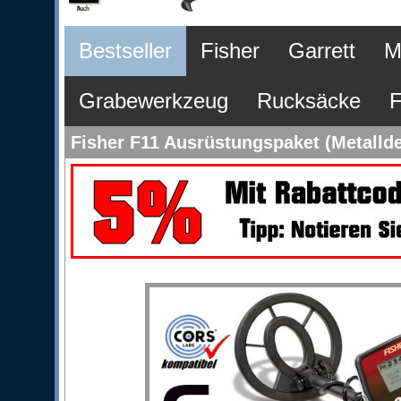
Bestseller
Fisher
Garrett
M
Grabewerkzeug
Rucksäcke
F
Fisher F11 Ausrüstungspaket (Metalld