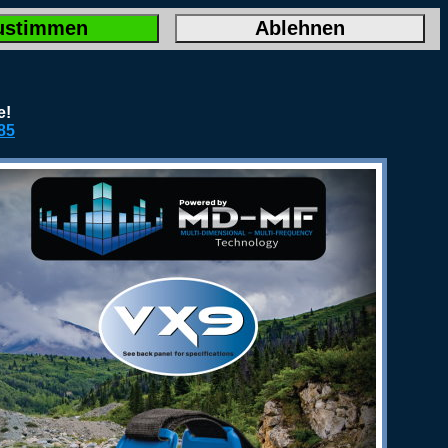
ustimmen
Ablehnen
e!
85