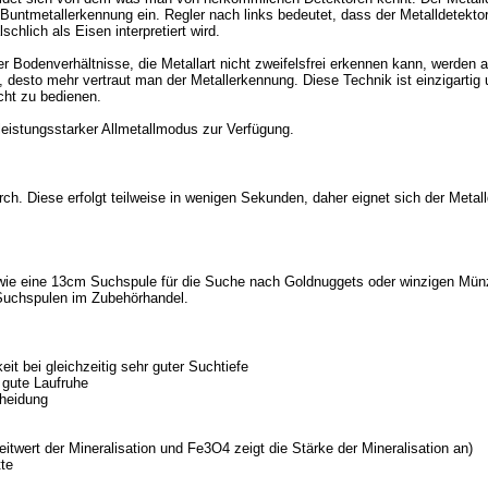
e Buntmetallerkennung ein. Regler nach links bedeutet, dass der Metalldetekt
schlich als Eisen interpretiert wird.
er Bodenverhältnisse, die Metallart nicht zweifelsfrei erkennen kann, werden 
, desto mehr vertraut man der Metallerkennung. Diese Technik ist einzigarti
icht zu bedienen.
eistungsstarker Allmetallmodus zur Verfügung.
ch. Diese erfolgt teilweise in wenigen Sekunden, daher eignet sich der Metall
sowie eine 13cm Suchspule für die Suche nach Goldnuggets oder winzigen Mün
e Suchspulen im Zubehörhandel.
it bei gleichzeitig sehr guter Suchtiefe
 gute Laufruhe
cheidung
twert der Mineralisation und Fe3O4 zeigt die Stärke der Mineralisation an)
tte