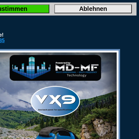
ustimmen
Ablehnen
e!
85