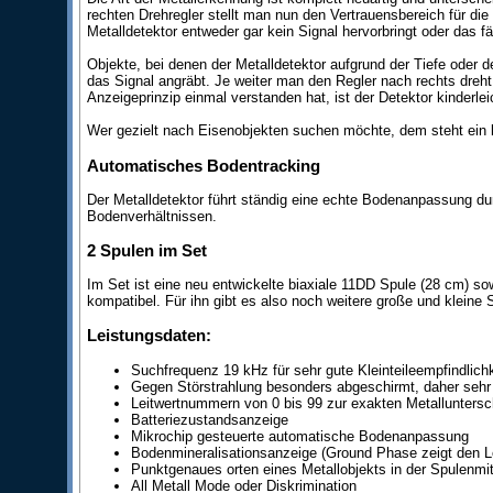
rechten Drehregler stellt man nun den Vertrauensbereich für di
Metalldetektor entweder gar kein Signal hervorbringt oder das fäl
Objekte, bei denen der Metalldetektor aufgrund der Tiefe oder d
das Signal angräbt. Je weiter man den Regler nach rechts dreht
Anzeigeprinzip einmal verstanden hat, ist der Detektor kinderle
Wer gezielt nach Eisenobjekten suchen möchte, dem steht ein l
Automatisches Bodentracking
Der Metalldetektor führt ständig eine echte Bodenanpassung dur
Bodenverhältnissen.
2 Spulen im Set
Im Set ist eine neu entwickelte biaxiale 11DD Spule (28 cm) 
kompatibel. Für ihn gibt es also noch weitere große und klein
Leistungsdaten:
Suchfrequenz 19 kHz für sehr gute Kleinteileempfindlichke
Gegen Störstrahlung besonders abgeschirmt, daher sehr
Leitwertnummern von 0 bis 99 zur exakten Metallunters
Batteriezustandsanzeige
Mikrochip gesteuerte automatische Bodenanpassung
Bodenmineralisationsanzeige (Ground Phase zeigt den Lei
Punktgenaues orten eines Metallobjekts in der Spulenmi
All Metall Mode oder Diskrimination