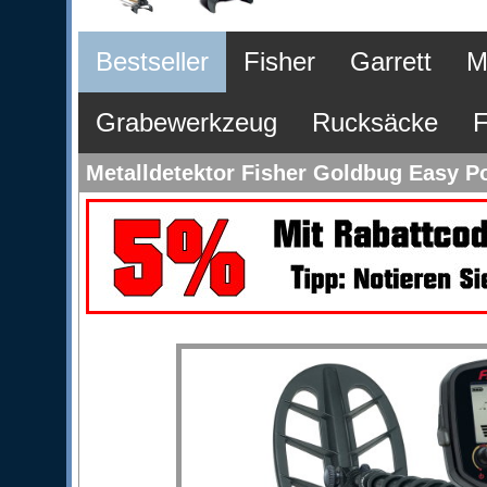
Bestseller
Fisher
Garrett
M
Grabewerkzeug
Rucksäcke
F
Metalldetektor Fisher Goldbug Easy P