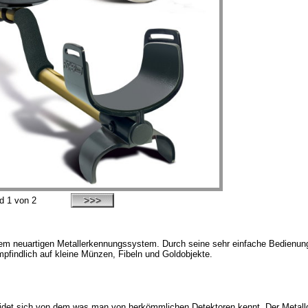
ld
1
von 2
inem neuartigen Metallerkennungssystem. Durch seine sehr einfache Bedienung
mpfindlich auf kleine Münzen, Fibeln und Goldobjekte.
cheidet sich von dem was man von herkömmlichen Detektoren kennt. Der Metall