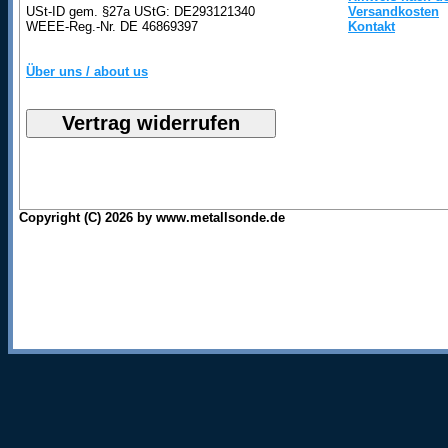
USt-ID gem. §27a UStG: DE293121340
Versandkosten
WEEE-Reg.-Nr. DE 46869397
Kontakt
Über uns / about us
Copyright (C) 2026 by www.metallsonde.de