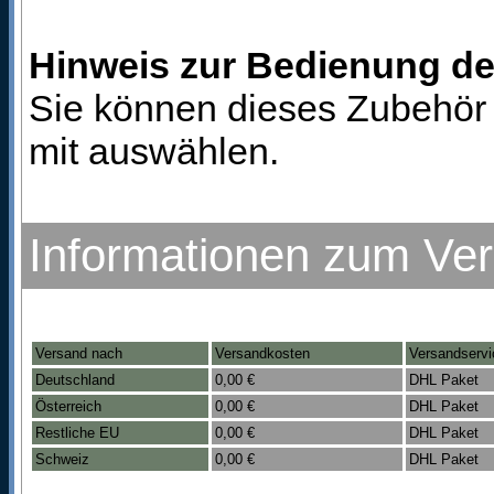
Hinweis zur Bedienung d
Sie können dieses Zubehör 
mit auswählen.
Informationen zum Ve
Versand nach
Versandkosten
Versandservi
Deutschland
0,00 €
DHL Paket
Österreich
0,00 €
DHL Paket
Restliche EU
0,00 €
DHL Paket
Schweiz
0,00 €
DHL Paket