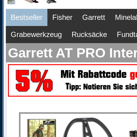
Bestseller
Fisher
Garrett
Minela
Grabewerkzeug
Rucksäcke
Fundt
Garrett AT PRO Inter