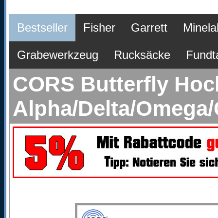
Bestseller
Fisher
Garrett
Minela
Grabewerkzeug
Rucksäcke
Fundt
CORS Butterfly Hoch
Alpha/Delta/Omega