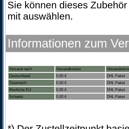
Sie können dieses Zubehör 
mit auswählen.
Informationen zum Ve
Versand nach
Versandkosten
Versandservi
Deutschland
0,00 €
DHL Paket
Österreich
0,00 €
DHL Paket
Restliche EU
0,00 €
DHL Paket
Schweiz
0,00 €
DHL Paket
*) Der Zustellzeitpunkt bas