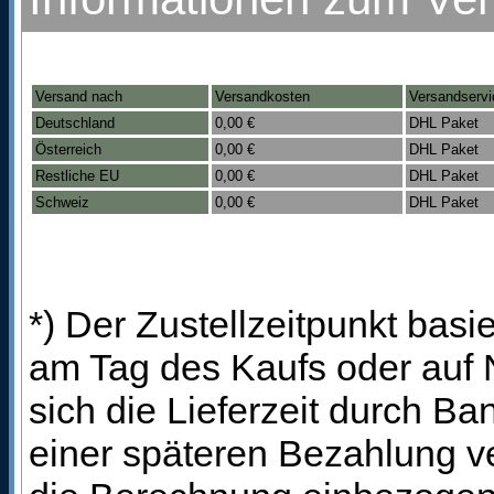
Versand nach
Versandkosten
Versandservi
Deutschland
0,00 €
DHL Paket
Österreich
0,00 €
DHL Paket
Restliche EU
0,00 €
DHL Paket
Schweiz
0,00 €
DHL Paket
*) Der Zustellzeitpunkt bas
am Tag des Kaufs oder auf
sich die Lieferzeit durch B
einer späteren Bezahlung ve