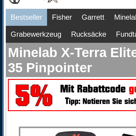
Bestseller
Fisher
Garrett
Minela
Grabewerkzeug
Rucksäcke
Fundt
Minelab X-Terra Elit
35 Pinpointer