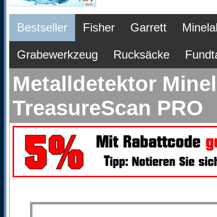
Bestseller
Fisher
Garrett
Minela
Grabewerkzeug
Rucksäcke
Fundt
Metalldetektor Mine
TreasureScan PRO