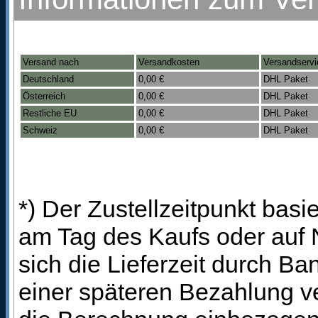
Versand nach
Versandkosten
Versandservi
Deutschland
0,00 €
DHL Paket
Österreich
0,00 €
DHL Paket
Restliche EU
0,00 €
DHL Paket
Schweiz
0,00 €
DHL Paket
*) Der Zustellzeitpunkt bas
am Tag des Kaufs oder auf
sich die Lieferzeit durch B
einer späteren Bezahlung ve