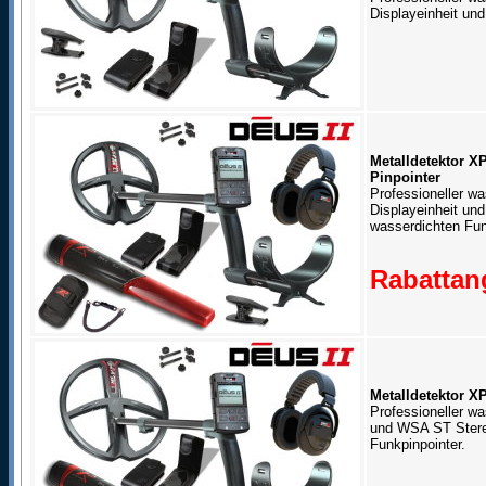
Displayeinheit un
Metalldetektor X
Pinpointer
Professioneller wa
Displayeinheit un
wasserdichten Fun
Rabattang
Metalldetektor X
Professioneller wa
und WSA ST Stere
Funkpinpointer.