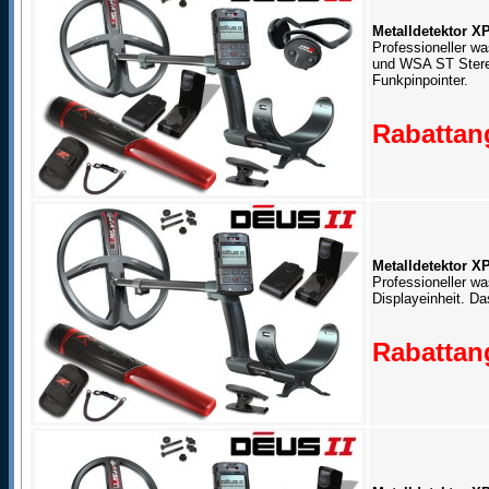
Metalldetektor X
Professioneller wa
und WSA ST Stere
Funkpinpointer.
Rabattang
Metalldetektor X
Professioneller w
Displayeinheit. D
Rabattang