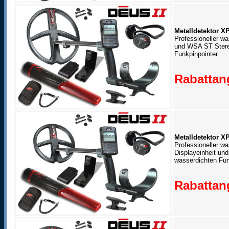
Metalldetektor X
Professioneller wa
und WSA ST Stere
Funkpinpointer.
Rabattang
Metalldetektor X
Professioneller wa
Displayeinheit un
wasserdichten Fun
Rabattang