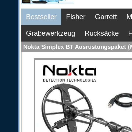
Bestseller
Fisher
Garrett
M
Grabewerkzeug
Rucksäcke
F
Nokta Simplex BT Ausrüstungspaket (M