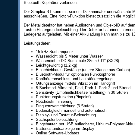
Bluetooth Kopfhörer verbinden.
Der Simplex BT kann mit seinem Diskriminator unerwünschte Met
ausschließen. Eine Notch-Funktion bietet zusätzlich die Möglich
Der Metalldetektor hat neben Audiotönen und Objekt-ID auf dem Di
Tasten-Hintergrundbeleuchtung. Der Detektor hat einen internen
Ladegerät aufgeladen. Mit einer Akkuladung kann man bis zu 1
Leistungsdaten:
15 kHz Suchfrequenz
Wasserdicht bis 5 Meter unter Wasser
Wasserdichte DD-Suchspule 28cm / 11" (SX28)
Leichtgewichtig (1.2 kg)
Einschiebbares Gestänge (untere Stange aus Carbon)
Bluetooth-Modul für optionalen Funkkopfhörer
Kopfhöreranschluss und Lautstärkeregelung
Ortungsanzeige mittels Vibration im Handgriff
5 Suchmodi Allmetall, Feld, Park 1, Park 2 und Strand
Sensitivity (Empfindlichkeitseinstellung) in 30 Stufen
Punktortungsfunktion (Pinpoint)
Notchdiskriminierung
Frequenzverschiebung (3 Stufen)
Bodenabgleich manuell und automatisch
Display- und Tastatur-Beleuchtung
Suchspulenbeleuchtung
Eingebauter, per USB aufladbarer, Lithium-Polymer Akku
Batteriestandsanzeige im Display
Online Software-Updates