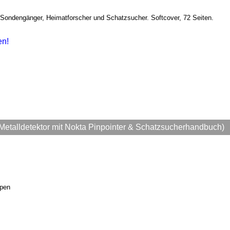
 Sondengänger, Heimatforscher und Schatzsucher. Softcover, 72 Seiten.
en!
Metalldetektor mit Nokta Pinpointer & Schatzsucherhandbuch)
ppen