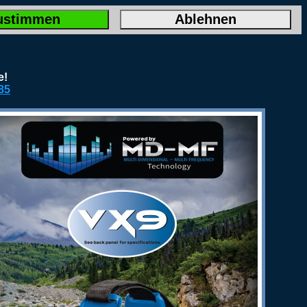
ustimmen
Ablehnen
e!
85