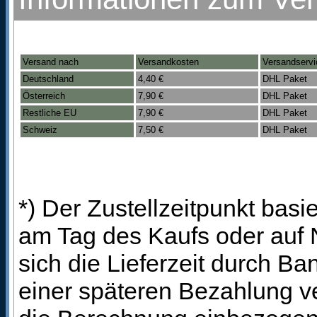
Versand nach
Versandkosten
Versandservi
Deutschland
4,40 €
DHL Paket
Österreich
7,90 €
DHL Paket
Restliche EU
7,90 €
DHL Paket
Schweiz
7,50 €
DHL Paket
*) Der Zustellzeitpunkt bas
am Tag des Kaufs oder auf
sich die Lieferzeit durch B
einer späteren Bezahlung ve