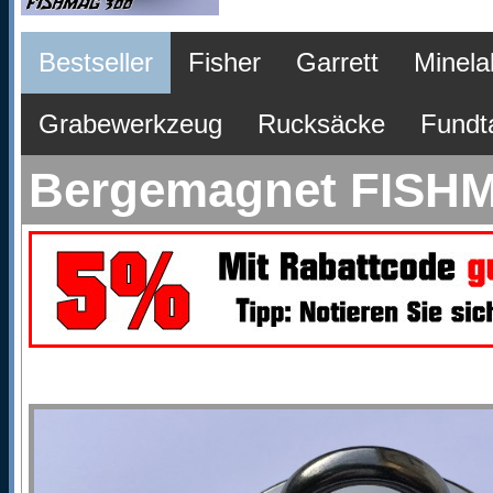
Bestseller
Fisher
Garrett
Minela
Grabewerkzeug
Rucksäcke
Fundt
Bergemagnet FISH