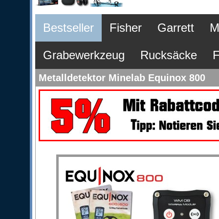
Bestseller
Fisher
Garrett
M
Grabewerkzeug
Rucksäcke
F
Metalldetektor Minelab Equinox 800