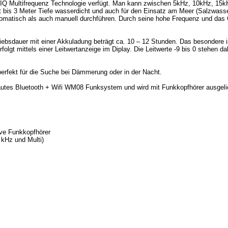
lti-IQ Multifrequenz Technologie verfügt. Man kann zwischen 5kHz, 10kHz, 15
r ist bis 3 Meter Tiefe wasserdicht und auch für den Einsatz am Meer (Salzwas
omatisch als auch manuell durchführen. Durch seine hohe Frequenz und das 
triebsdauer mit einer Akkuladung beträgt ca. 10 – 12 Stunden. Das besonder
folgt mittels einer Leitwertanzeige im Diplay. Die Leitwerte -9 bis 0 stehen d
erfekt für die Suche bei Dämmerung oder in der Nacht.
utes Bluetooth + Wifi WM08 Funksystem und wird mit Funkkopfhörer ausgelie
ve Funkkopfhörer
 kHz und Multi)