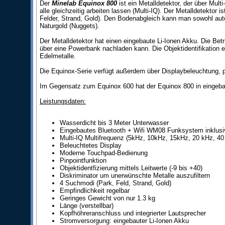
Der
Minelab Equinox 800
ist ein Metalldetektor, der über Mu
alle gleichzeitig arbeiten lassen (Multi-IQ). Der Metalldetekto
Felder, Strand, Gold). Den Bodenabgleich kann man sowohl aut
Naturgold (Nuggets).
Der Metalldetektor hat einen eingebaute Li-Ionen Akku. Die Be
über eine Powerbank nachladen kann. Die Objektidentifikation er
Edelmetalle.
Die Equinox-Serie verfügt außerdem über Displaybeleuchtung, p
Im Gegensatz zum Equinox 600 hat der Equinox 800 in eingeba
Leistungsdaten:
Wasserdicht bis 3 Meter Unterwasser
Eingebautes Bluetooth + Wifi WM08 Funksystem inklusi
Multi-IQ Multifrequenz (5kHz, 10kHz, 15kHz, 20 kHz, 40
Beleuchtetes Display
Moderne Touchpad-Bedienung
Pinpointfunktion
Objektidentfizierung mittels Leitwerte (-9 bis +40)
Diskriminator um unerwünschte Metalle auszufiltern
4 Suchmodi (Park, Feld, Strand, Gold)
Empfindlichkeit regelbar
Geringes Gewicht von nur 1.3 kg
Länge (verstellbar)
Kopfhöhreranschluss und integrierter Lautsprecher
Stromversorgung: eingebauter Li-Ionen Akku