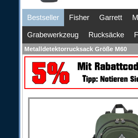
Bestseller
Fisher
Garrett
M
Grabewerkzeug
Rucksäcke
F
Metalldetektorrucksack Größe M60