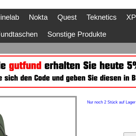
inelab
Nokta
Quest
Teknetics
XP
undtaschen
Sonstige Produkte
Nur noch 2 Stück auf Lager 