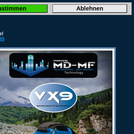
ustimmen
Ablehnen
e!
85