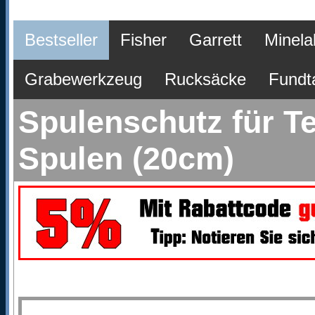
Bestseller
Fisher
Garrett
Minela
Grabewerkzeug
Rucksäcke
Fundt
Spulenschutz für T
Spulen (20cm)