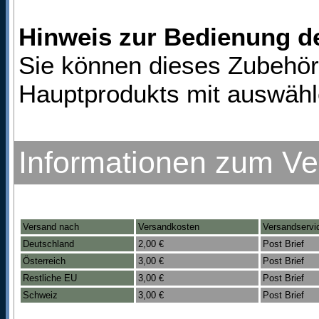
Hinweis zur Bedienung d
Sie können dieses Zubehör
Hauptprodukts mit auswähl
Informationen zum V
Versand nach
Versandkosten
Versandservi
Deutschland
2,00 €
Post Brief
Österreich
3,00 €
Post Brief
Restliche EU
3,00 €
Post Brief
Schweiz
3,00 €
Post Brief