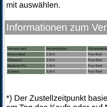
mit auswählen.
Informationen zum Ve
Versand nach
Versandkosten
Versandservi
Deutschland
2,00 €
Post Brief
Österreich
3,00 €
Post Brief
Restliche EU
3,00 €
Post Brief
Schweiz
3,00 €
Post Brief
*) Der Zustellzeitpunkt bas