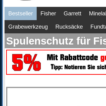
Bestseller
Fisher
Garrett
Minela
Grabewerkzeug
Rucksäcke
Fundt
Spulenschutz für Fi