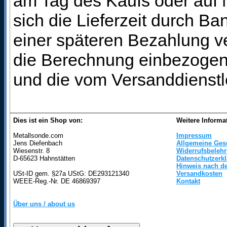
am Tag des Kaufs oder auf
sich die Lieferzeit durch B
einer späteren Bezahlung ve
die Berechnung einbezogen 
und die vom Versanddienstl
Dies ist ein Shop von:
Weitere Informa
Metallsonde.com
Impressum
Jens Diefenbach
Allgemeine Ges
Wiesenstr. 8
Widerrufsbeleh
D-65623 Hahnstätten
Datenschutzerk
Hinweis nach de
USt-ID gem. §27a UStG: DE293121340
Versandkosten
WEEE-Reg.-Nr. DE 46869397
Kontakt
Über uns / about us