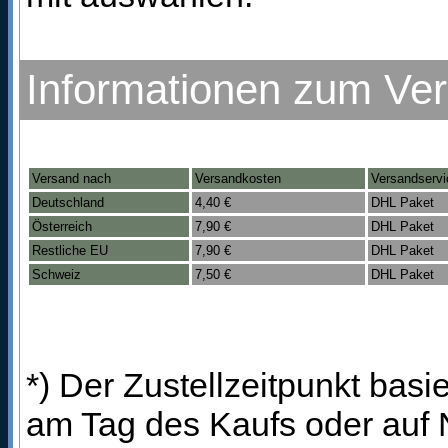
Informationen zum Ve
Versand nach
Versandkosten
Versandservi
Deutschland
4,40 €
DHL Paket
Österreich
7,90 €
DHL Paket
Restliche EU
7,90 €
DHL Paket
Schweiz
7,50 €
DHL Paket
*) Der Zustellzeitpunkt bas
am Tag des Kaufs oder auf